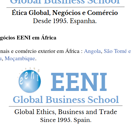
egócios EENI em África
nais e comércio exterior em África :
Angola
,
São Tomé e
u
,
Moçambique
.