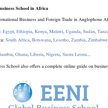
siness School in Africa
ernational Business and Foreign Trade in Anglophone Af
a:
Egypt
,
Ethiopia
,
Kenya
,
Malawi
,
Uganda
,
Sudan
,
Tanz
ca:
South Africa
,
Botswana
,
Lesotho
,
Zambia
,
Zimbabwe
Gambia
,
Ghana
,
Liberia
,
Nigeria
,
Sierra Leona
...
s School also offers a complete online guide on busines