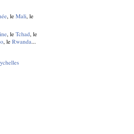
née
, le
Mali
, le
ine
, le
Tchad
, le
go
, le
Rwanda
...
ychelles