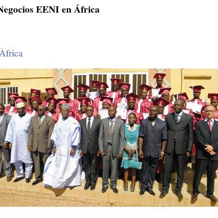
Negocios EENI en África
Àfrica