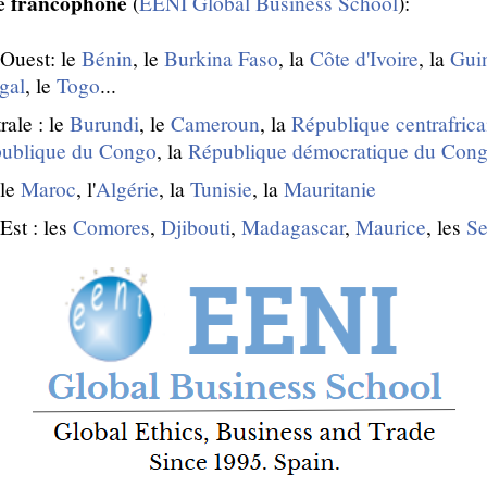
ue francophone
(
EENI Global Business School
):
'Ouest: le
Bénin
, le
Burkina Faso
, la
Côte d'Ivoire
, la
Gui
gal
, le
Togo
...
rale : le
Burundi
, le
Cameroun
, la
République centrafrica
ublique du Congo
, la
République démocratique du Con
 le
Maroc
, l'
Algérie
, la
Tunisie
, la
Mauritanie
Est : les
Comores
,
Djibouti
,
Madagascar
,
Maurice
, les
Se