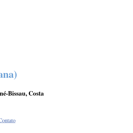
ana)
né-Bissau, Costa
Contato