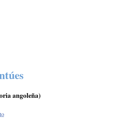
ntúes
oria angoleña)
to