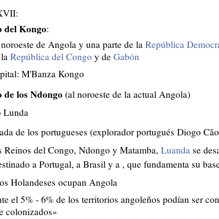
XVII:
o del Kongo
:
 noroeste de Angola y una parte de la
República Democrá
 la
República del Congo
y de
Gabón
pital: M'Banza Kongo
o de los Ndongo
(al noroeste de la actual Angola)
o Lunda
gada de los portugueses (explorador portugués Diogo Cão
los Reinos del Congo, Ndongo y Matamba,
Luanda
se desa
stinado a Portugal, a Brasil y a , que fundamenta su ba
los Holandeses ocupan Angola
te el 5% - 6% de los territorios angoleños podían ser c
e colonizados»