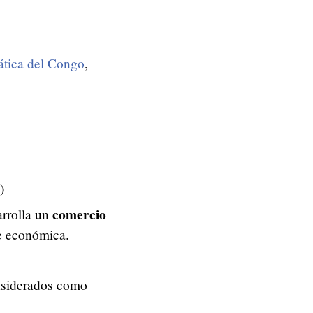
tica del Congo
,
)
comercio
rrolla un
se económica.
onsiderados como