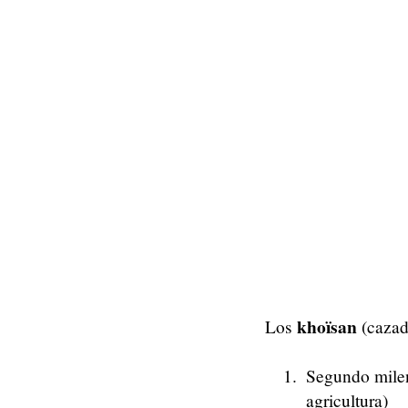
khoïsan
Los
(cazad
Segundo mile
agricultura)