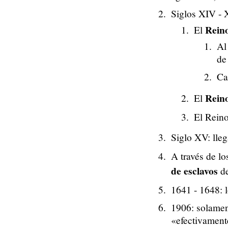
Siglos XIV - 
Rein
El
Al
de
Ca
Rein
El
El Rein
Siglo XV: lle
A través de 
de esclavos
de
1641 - 1648: 
1906: solamen
«efectivament